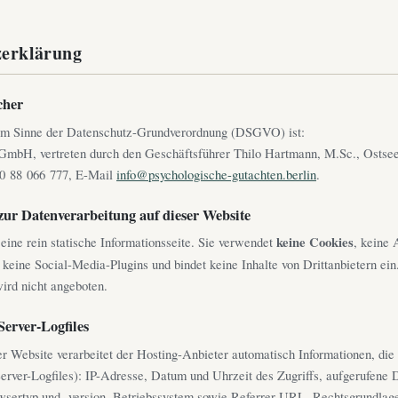
zerklärung
cher
 im Sinne der Datenschutz-Grundverordnung (DSGVO) ist:
mbH, vertreten durch den Geschäftsführer Thilo Hartmann, M.Sc., Ostsee
30 88 066 777, E-Mail
info@psychologische-gutachten.berlin
.
zur Datenverarbeitung auf dieser Website
eine rein statische Informationsseite. Sie verwendet
keine Cookies
, keine 
keine Social-Media-Plugins und bindet keine Inhalte von Drittanbietern ein
ird nicht angeboten.
Server-Logfiles
r Website verarbeitet der Hosting-Anbieter automatisch Informationen, die
Server-Logfiles): IP-Adresse, Datum und Uhrzeit des Zugriffs, aufgerufene 
ertyp und -version, Betriebssystem sowie Referrer-URL. Rechtsgrundlage 