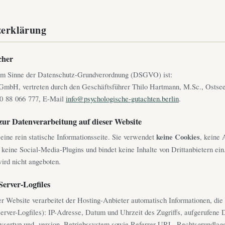
zerklärung
cher
 im Sinne der Datenschutz-Grundverordnung (DSGVO) ist:
mbH, vertreten durch den Geschäftsführer Thilo Hartmann, M.Sc., Ostsee
30 88 066 777, E-Mail
info@psychologische-gutachten.berlin
.
zur Datenverarbeitung auf dieser Website
eine rein statische Informationsseite. Sie verwendet
keine Cookies
, keine 
keine Social-Media-Plugins und bindet keine Inhalte von Drittanbietern ein
ird nicht angeboten.
Server-Logfiles
r Website verarbeitet der Hosting-Anbieter automatisch Informationen, die
Server-Logfiles): IP-Adresse, Datum und Uhrzeit des Zugriffs, aufgerufene 
ertyp und -version, Betriebssystem sowie Referrer-URL. Rechtsgrundlage 