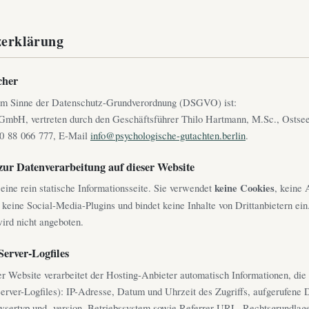
zerklärung
cher
 im Sinne der Datenschutz-Grundverordnung (DSGVO) ist:
mbH, vertreten durch den Geschäftsführer Thilo Hartmann, M.Sc., Ostsee
30 88 066 777, E-Mail
info@psychologische-gutachten.berlin
.
zur Datenverarbeitung auf dieser Website
eine rein statische Informationsseite. Sie verwendet
keine Cookies
, keine 
keine Social-Media-Plugins und bindet keine Inhalte von Drittanbietern ein
ird nicht angeboten.
Server-Logfiles
r Website verarbeitet der Hosting-Anbieter automatisch Informationen, die
Server-Logfiles): IP-Adresse, Datum und Uhrzeit des Zugriffs, aufgerufene 
ertyp und -version, Betriebssystem sowie Referrer-URL. Rechtsgrundlage 